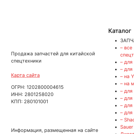
Каталог
ЗАПЧ
– все
Продажа запчастей для китайской
спец
спецтехники
– для
– для
Карта сайта
– на 
– на 
ОГРН: 1202800004615
– для
ИНН: 2801258020
– для
КПП: 280101001
– для
– для
– Sha
Sauer
Информация, размещенная на сайте