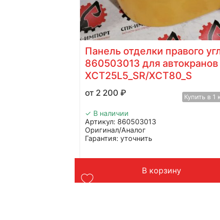
 453800519
Панель отделки правого уг
70_S
860503013 для автокранов
XCT25L5_SR/XCT80_S
Купить в 1 клик
2 200
₽
Купить в 1 
✓ В наличии
Артикул: 860503013
Оригинал/Аналог
Гарантия: уточнить
Производитель: Advanced
Страна: Китай
Подходит: XCMG XCT25L5_SR, XCT80_
у
В корзину
Вес: 1,5 кг