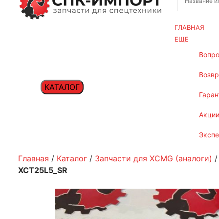
ГЛАВНАЯ
ЕЩЕ
вопр
возв
КАТАЛОГ
гаран
акци
эксп
Главная
/
Каталог
/
Запчасти для XCMG (аналоги)
XCT25L5_SR