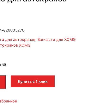
4V/20003270
ти для автокранов
,
Запчасти для XCMG
втокранов XCMG
тай
Купить в 1 клик
збранное