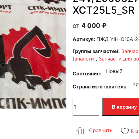
XCT25L5_SR
4 000
₽
Артикул:
ПЖД YIH-Q10A-2
Группы запчастей:
Запчас
(аналоги)
,
Запчасти для а
Новый
Состояние
Ки
Страна изготовитель
В корзину
В и