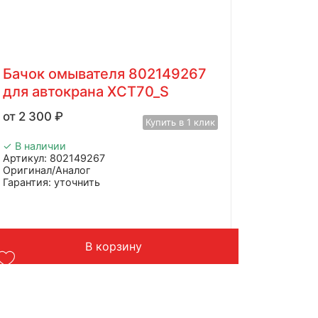
Бачок омывателя 802149267
для автокрана XCT70_S
2 300
₽
Купить в 1 клик
✓ В наличии
Артикул: 802149267
Оригинал/Аналог
Гарантия: уточнить
Производитель: Advanced
Страна: Китай
Подходит: XCMG XCT70_S
Вес: 2 кг
В корзину