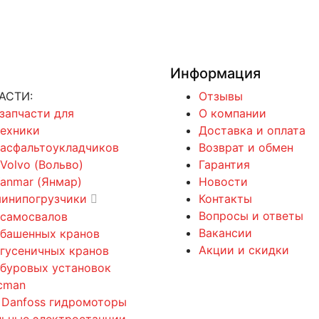
Информация
АСТИ:
Отзывы
 запчасти для
О компании
техники
Доставка и оплата
 асфальтоукладчиков
Возврат и обмен
 Volvo (Вольво)
Гарантия
Yanmar (Янмар)
Новости
минипогрузчики
Контакты
Вопросы и ответы
 самосвалов
Вакансии
 башенных кранов
Акции и скидки
 гусеничных кранов
 буровых установок
cman
 Danfoss гидромоторы