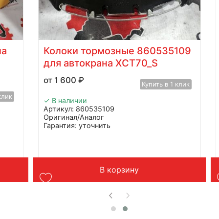
ла
Колоки тормозные 860535109
для автокрана XCT70_S
1 600
₽
Купить в 1 клик
клик
✓ В наличии
Артикул: 860535109
Оригинал/Аналог
Гарантия: уточнить
Производитель: Advanced
Страна: Китай
Подходит: XCMG XCT70_S
Вес: до 1 кг
S
В корзину