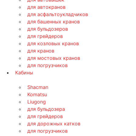
для автокранов
для асфальтоукладчиков
для башенных кранов
для бульдозеров
для грейдеров
для козловых кранов
для кранов
для мостовых кранов
для погрузчиков
Кабины
Shacman
Komatsu
Liugong
для бульдозера
для грейдеров
для дорожных катков
для погрузчиков