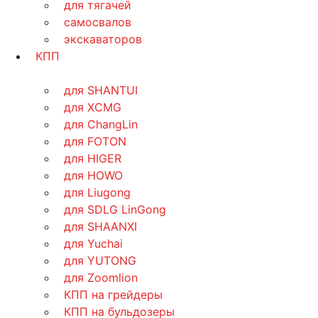
для тягачей
самосвалов
экскаваторов
КПП
для SHANTUI
для XCMG
для ChangLin
для FOTON
для HIGER
для HOWO
для Liugong
для SDLG LinGong
для SHAANXI
для Yuchai
для YUTONG
для Zoomlion
КПП на грейдеры
КПП на бульдозеры