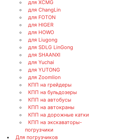
для XCMG
для ChangLin
для FOTON
для HIGER
для HOWO
для Liugong
для SDLG LinGong
для SHAANXI
для Yuchai
для YUTONG
для Zoomlion
КПП на грейдеры
КПП на бульдозеры
КПП на автобусы
КПП на автокраны
КПП на дорожные катки
КПП на экскаваторы-
погрузчики
Для погрузчиков