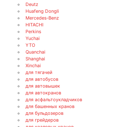
Deutz
Huafeng Dongli
Mercedes-Benz
HITACHI
Perkins
Yuchai
YTO
Quanchai
Shanghai
Xinchai
для тягачей
для автобусов
для автовышек
для автокранов
для асфальтоукладчиков
для башенных кранов
для бульдозеров
для грейдеров
для козловых кранов