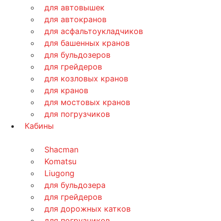
для автовышек
для автокранов
для асфальтоукладчиков
для башенных кранов
для бульдозеров
для грейдеров
для козловых кранов
для кранов
для мостовых кранов
для погрузчиков
Кабины
Shacman
Komatsu
Liugong
для бульдозера
для грейдеров
для дорожных катков
для погрузчиков