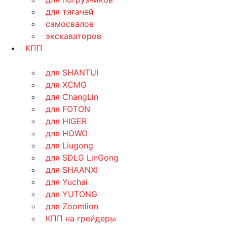
для тягачей
самосвалов
экскаваторов
КПП
для SHANTUI
для XCMG
для ChangLin
для FOTON
для HIGER
для HOWO
для Liugong
для SDLG LinGong
для SHAANXI
для Yuchai
для YUTONG
для Zoomlion
КПП на грейдеры