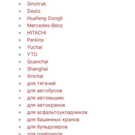
Sinotruk
Deutz
Huafeng Dongli
Mercedes-Benz
HITACHI
Perkins
Yuchai
YTO
Quanchai
Shanghai
Xinchai
для тягачей
для автобусов
для автовышек
для автокранов
для асфальтоукладчиков
для башенных кранов
для бульдозеров
для грейдеров