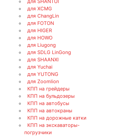
для SHANTUI
для XCMG
для ChangLin
для FOTON
для HIGER
для HOWO
для Liugong
для SDLG LinGong
для SHAANXI
для Yuchai
для YUTONG
для Zoomlion
КПП на грейдеры
КПП на бульдозеры
КПП на автобусы
КПП на автокраны
КПП на дорожные катки
КПП на экскаваторы-
погрузчики