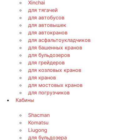
Xinchai
для тягачей
для автобусов
для автовышек
для автокранов
для асфальтоукладчиков
для башенных кранов
для бульдозеров
для грейдеров
для козловых кранов
для кранов
для мостовых кранов
для погрузчиков
Кабины
Shacman
Komatsu
Liugong
для бульдозера