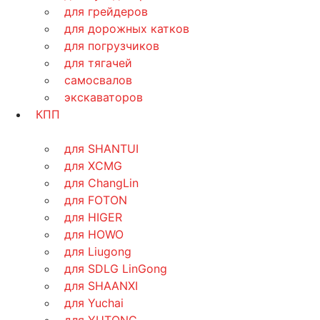
для грейдеров
для дорожных катков
для погрузчиков
для тягачей
самосвалов
экскаваторов
КПП
для SHANTUI
для XCMG
для ChangLin
для FOTON
для HIGER
для HOWO
для Liugong
для SDLG LinGong
для SHAANXI
для Yuchai