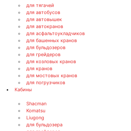
для тягачей
для автобусов
для автовышек
для автокранов
для асфальтоукладчиков
для башенных кранов
для бульдозеров
для грейдеров
для козловых кранов
для кранов
для мостовых кранов
для погрузчиков
Кабины
Shacman
Komatsu
Liugong
для бульдозера