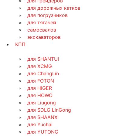
для грейдеров
для дорожных катков
для погрузчиков
для тягачей
самосвалов
экскаваторов
КПП
для SHANTUI
для XCMG
для ChangLin
для FOTON
для HIGER
для HOWO
для Liugong
для SDLG LinGong
для SHAANXI
для Yuchai
для YUTONG